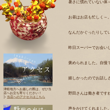
暑さに慣れていない体
お昼はお店も忙しく～
なんだかぐったりして
昨日スーパーでお会い
褒められました。自慢
嬉しかったのでお話し
津軽地方へお越しの際は、ぜひ当
野田さんは働き者です
店へお立ち寄りください！
当店へのアクセスはこちら
声をかけてくれました