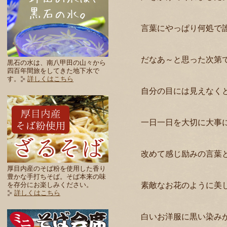
言葉にやっぱり何処で
だなあ～と思った次第
黒石の水は、南八甲田の山々から
四百年間旅をしてきた地下水で
す。
詳しくはこちら
自分の目には見えなく
一日一日を大切に大事
改めて感じ励みの言葉
厚目内産のそば粉を使用した香り
豊かな手打ちそば。そば本来の味
素敵なお花のように美
を存分にお楽しみください。
詳しくはこちら
白いお洋服に黒い染み