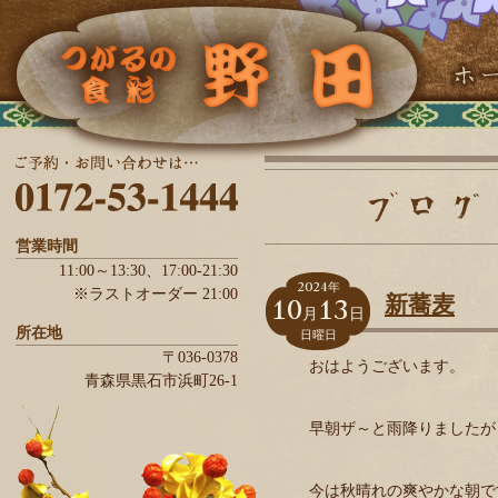
営業時間
11:00～13:30、
17:00-21:30
2024
年
※ラストオーダー 21:00
10
13
新蕎麦
月
日
所在地
日曜日
〒036-0378
おはようございます。
青森県
黒石市
浜町26-1
早朝ザ～と雨降りましたが
今は秋晴れの爽やかな朝で