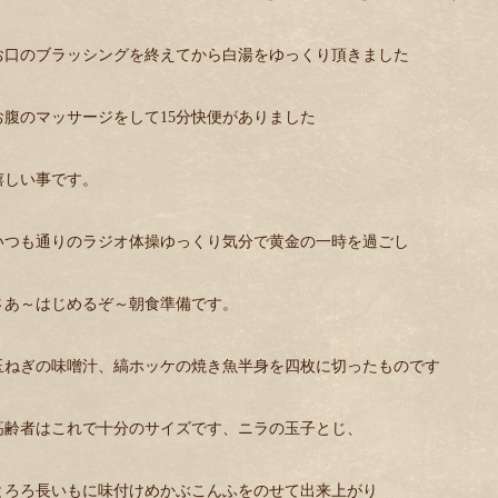
お口のブラッシングを終えてから白湯をゆっくり頂きました
お腹のマッサージをして15分快便がありました
嬉しい事です。
いつも通りのラジオ体操ゆっくり気分で黄金の一時を過ごし
さあ～はじめるぞ～朝食準備です。
玉ねぎの味噌汁、縞ホッケの焼き魚半身を四枚に切ったものです
高齢者はこれで十分のサイズです、ニラの玉子とじ、
とろろ長いもに味付けめかぶこんふをのせて出来上がり