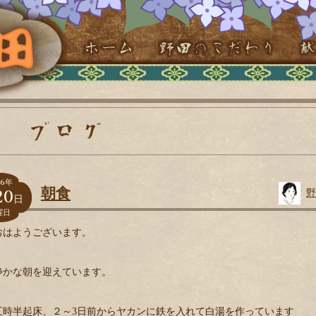
6
年
20
朝食
野
日
曜日
おはようございます。
静かな朝を迎えています。
五時半起床、２～3日前からヤカンに鉄を入れて白湯を作っています