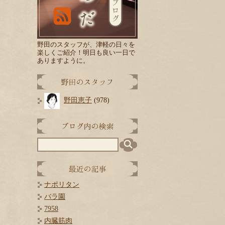
野田のスタッフが、津軽の日々を
楽しくご紹介！
明日
も良い一日で
ありますように。
野田恵子
(978)
ナポリタン
バラ園
7958
内臓筋肉