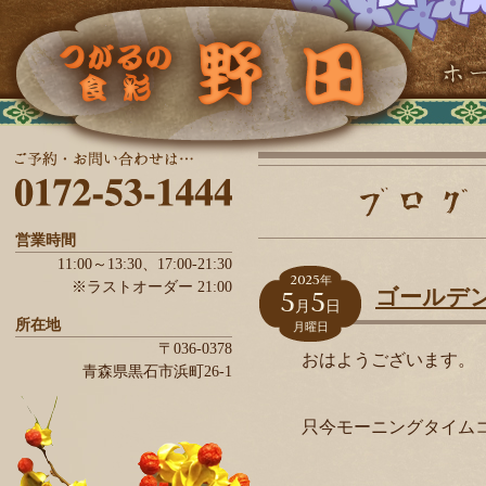
営業時間
11:00～13:30、
17:00-21:30
2025
年
※ラストオーダー 21:00
5
5
ゴールデ
月
日
所在地
月曜日
〒036-0378
おはようございます。
青森県
黒石市
浜町26-1
只今モーニングタイム