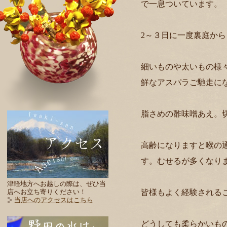
で一息ついています。
2～３日に一度裏庭か
細いものや太いもの様
鮮なアスパラご馳走に
脂さめの酢味噌あえ。
高齢になりますと喉の
す。むせるが多くなり
津軽地方へお越しの際は、ぜひ当
皆様もよく経験される
店へお立ち寄りください！
当店へのアクセスはこちら
どうしても柔らかいも