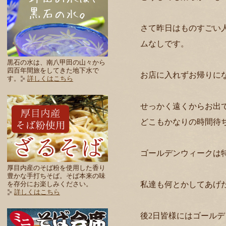
さて昨日はものすごい
ムなしです。
黒石の水は、南八甲田の山々から
四百年間旅をしてきた地下水で
お店に入れずお帰りに
す。
詳しくはこちら
せっかく遠くからお出
どこもかなりの時間待
ゴールデンウィークは
厚目内産のそば粉を使用した香り
豊かな手打ちそば。そば本来の味
私達も何とかしてあげ
を存分にお楽しみください。
詳しくはこちら
後2日皆様にはゴール