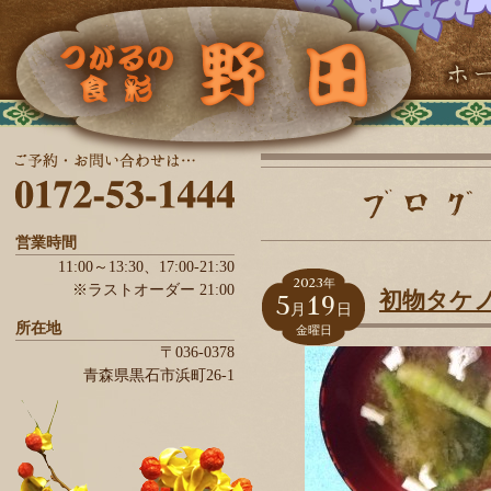
営業時間
11:00～13:30、
17:00-21:30
2023
年
※ラストオーダー 21:00
5
19
初物タケ
月
日
所在地
金曜日
〒036-0378
青森県
黒石市
浜町26-1