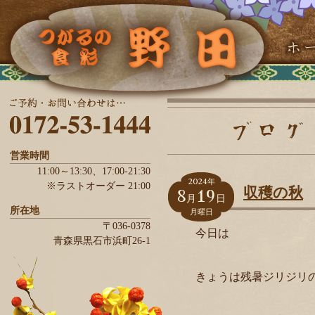
営業時間
11:00～13:30、
17:00-21:30
2024
年
※ラストオーダー 21:00
8
19
収穫の秋
月
日
所在地
月曜日
〒036-0378
今日は
青森県
黒石市
浜町26-1
きょうは残暑ジリジリ