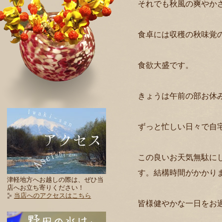
それでも秋風の爽やか
食卓には収穫の秋味覚
食欲大盛です。
きょうは午前の部お休
ずっと忙しい日々で自
この良いお天気無駄に
す。結構時間がかかり
津軽地方へお越しの際は、ぜひ当
店へお立ち寄りください！
当店へのアクセスはこちら
皆様健やかな一日をお