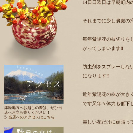
14日日曜日は早朝町内
それまでに少し裏庭の
毎年紫陽花の枝切りを
がってしまいます‼️
防虫剤をスプレーしな
になります‼️
近年紫陽花の株が大き
です又年々体力も低下
津軽地方へお越しの際は、ぜひ当
店へお立ち寄りください！
当店へのアクセスはこちら
美しい花だけに頑張っ