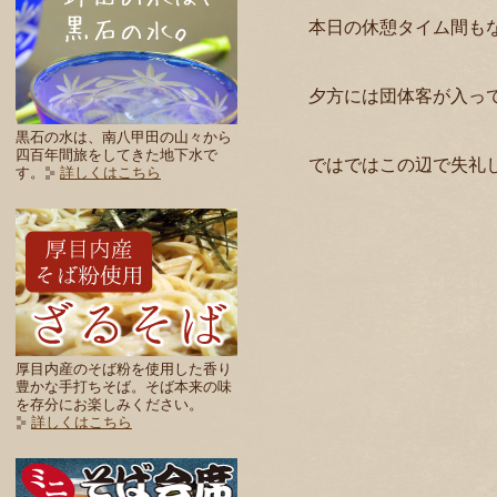
本日の休憩タイム間も
夕方には団体客が入っ
黒石の水は、南八甲田の山々から
四百年間旅をしてきた地下水で
ではではこの辺で失礼
す。
詳しくはこちら
厚目内産のそば粉を使用した香り
豊かな手打ちそば。そば本来の味
を存分にお楽しみください。
詳しくはこちら