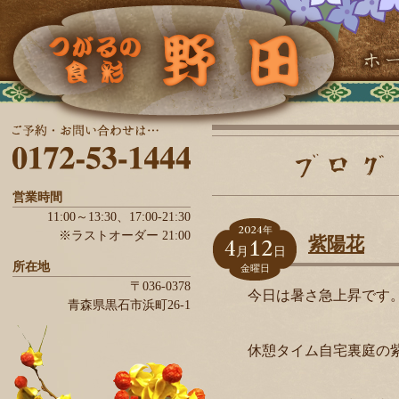
営業時間
11:00～13:30、
17:00-21:30
2024
年
※ラストオーダー 21:00
4
12
紫陽花
月
日
所在地
金曜日
〒036-0378
今日は暑さ急上昇です
青森県
黒石市
浜町26-1
休憩タイム自宅裏庭の