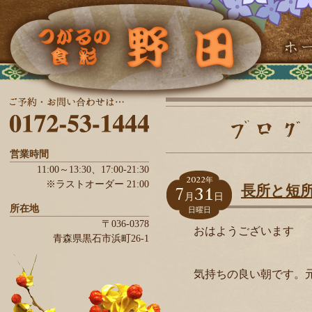
営業時間
11:00～13:30、
17:00-21:30
2022
年
※ラストオーダー 21:00
7
31
長所と短
月
日
所在地
日曜日
〒036-0378
おはようございます
青森県
黒石市
浜町26-1
気持ちの良い朝です。