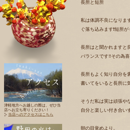
長所と短所
私は体調不良になりま
ぐ落ち込みます❗️短所
長所はと聞かれますと
バランスです‼️その為
長所もよく知り自分を
書いてをいると長所に気
そうだ私は実は頑張や
津軽地方へお越しの際は、ぜひ当
自分と楽しい付き合い
店へお立ち寄りください！
当店へのアクセスはこちら
朝の目覚めより。