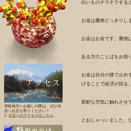
白いものチラチラする
お金は魔物どっきりし
お金はお金です。魔物
ある方のことばをお借
お金は自分の懐で止め
げることで経済が回る
新鮮な空気に触れさせ
津軽地方へお越しの際は、ぜひ当
店へお立ち寄りください！
当店へのアクセスはこちら
とおしゃっいました。