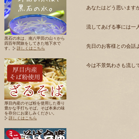
あなたはどう思います
流してあげる事には一
黒石の水は、南八甲田の山々から
四百年間旅をしてきた地下水で
先日のお客様との会話
す。
詳しくはこちら
今は不景気わさも流し
厚目内産のそば粉を使用した香り
豊かな手打ちそば。そば本来の味
を存分にお楽しみください。
詳しくはこちら