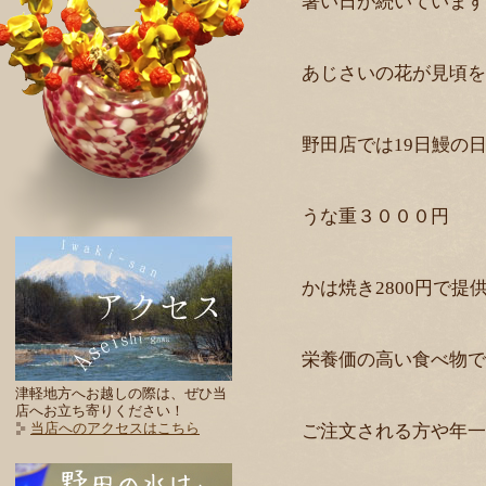
暑い日が続いています
あじさいの花が見頃を
野田店では19日鰻の
うな重３０００円
かは焼き2800円で提
栄養価の高い食べ物で
津軽地方へお越しの際は、ぜひ当
店へお立ち寄りください！
当店へのアクセスはこちら
ご注文される方や年一