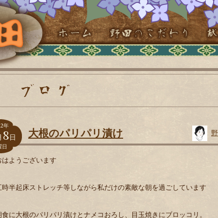
2
年
8
大根のパリパリ漬け
野
月
日
曜日
おはようございます
五時半起床ストレッチ等しながら私だけの素敵な朝を過ごしています
朝食に大根のパリパリ漬けとナメコおろし、目玉焼きにブロッコリ。