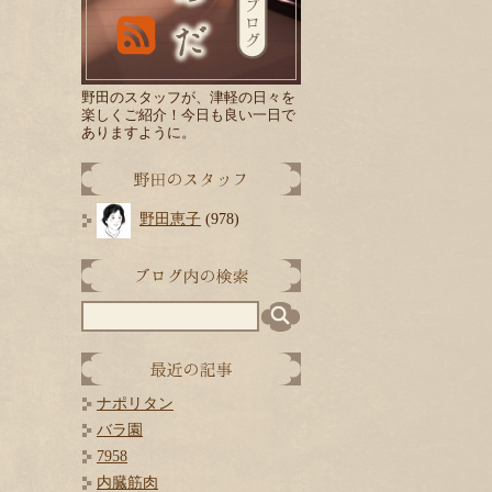
野田のスタッフが、津軽の日々を
楽しくご紹介！
今日
も良い一日で
ありますように。
野田恵子
(978)
ナポリタン
バラ園
7958
内臓筋肉