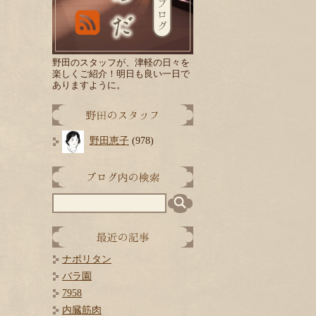
野田のスタッフが、津軽の日々を
楽しくご紹介！
明日
も良い一日で
ありますように。
野田恵子
(978)
ナポリタン
バラ園
7958
内臓筋肉