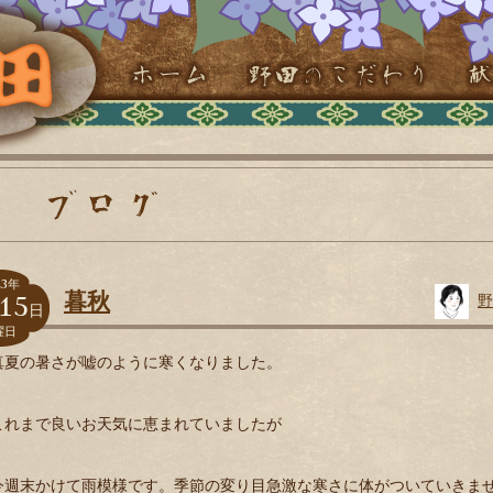
3
年
15
暮秋
野
日
曜日
真夏の暑さが嘘のように寒くなりました。
これまで良いお天気に恵まれていましたが
今週末かけて雨模様です。季節の変り目急激な寒さに体がついていきま