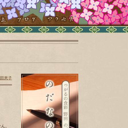
田恵子
せん。