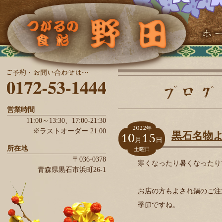
営業時間
11:00～13:30、
17:00-21:30
2022
年
※ラストオーダー 21:00
10
15
黒石名物
月
日
所在地
土曜日
〒036-0378
寒くなったり暑くなったり
青森県
黒石市
浜町26-1
お店の方もよされ鍋のご注
季節ですね。