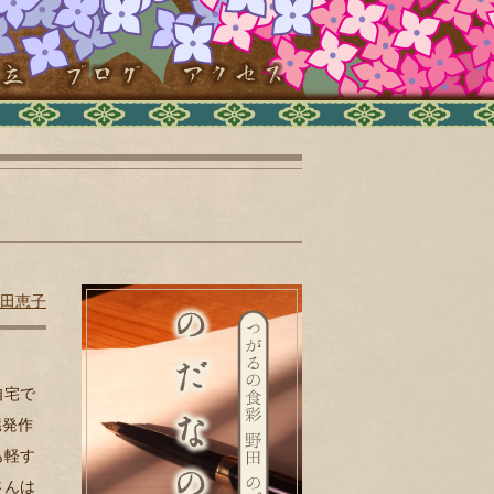
田恵子
自宅で
臓発作
も軽す
さんは