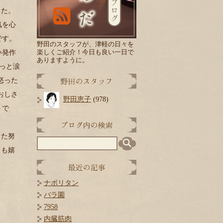
した。
気を心
です。
野田のスタッフが、津軽の日々を
楽しくご紹介！
今日
も良い一日で
い発作
ありますように。
っと涙
怒った
おしさ
野田恵子
(978)
うで
った努
ても嬉
ナポリタン
バラ園
7958
内臓筋肉