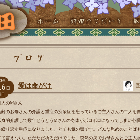
5
年
16
愛は命がけ
野
日
曜日
知人のMさん
高齢のお母さんの介護と重症の痴呆症を患っているご主人さんの二人を
献身的介護して数年とうとうMさんの身体がボロボロになってしまい心
を繰り返す重症になりました。とても気の毒です。どんな慰めのことば
ぎて言えない。ただただ祈るだけでした。突然の病でお母さんとご主人