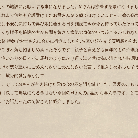
別々の施設にお願いする事になりました。Mさんは療養する事になりま
これまで何年も介護受けてたお母さん９５歳でぼけていません。娘の病
配し不安な気持ちで再び娘に会える日を施設で今か今と待っていたそう
そんな様子を施設の方から聞き娘さん病気の身体でいつ起こるかしれな
の薬,持参でお母さんに会いに行きましたら,お互い顔を見て安堵感からわ
がこぼれ落ち抱きしめあったそうです。親子と言えども何年間もの介護,
り泣いたりの日々が走馬灯のようにかけ巡り涙と共に洗い流された時,愛
だけが残り互いにごめんなさいごめんなさいと言って抱きしめあったそ
す。献身的愛は命がけで
す。そしてMさんが与え続けた愛は心の扉を開く鍵でした。又愛のこも
力は決して無駄になる事はない今回のMさんのお話から学ん事です。と
しいお話だったので皆さんに紹介しました。