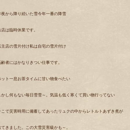
昨夜から降り続いた雪今年一番の降雪
お店は臨時休業です。
店主店の雪片付け私は自宅の雪片付け
高齢者にはかなりきつい仕事です。
ホット一息お茶タイムに甘い物食べたい
しかし何もない毎日雪雪～。気温も低く寒くて買い物行ってない
そこで災害時用に備蓄してあったリュクの中からレトルトあずき煮が
出てきました。この大雪災害級かも～。