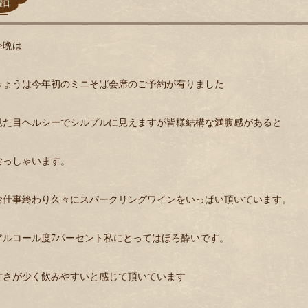
曜日
ン
今晩は
きょうは今年初のミニそば会席のご予約が有りました
見た目ヘルシーでシルプルに見えますが皆様結構な満腹感があると
おっしゃいます。
お仕事終わり久々にスパークリングワインをいっぱい頂いています。
アルコール度7パーセント私にとってはほろ酔いです。
甘さが少く飲みやすいと感じて頂いています