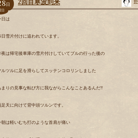
28
2回目寒波到来
野
日
曜日
今日は
毎日雪片付けに追われています。
昨夜は帰宅後車庫の雪片付けしていてブルの行った後の
ツルツルに足を滑らしてスッテンコロリンしました
あまりの見事な転び方に我ながらこんなことあるんだ‼️
両足天に向けて背中頭ツルンです。
今朝は軽いむち打のような首肩が痛い