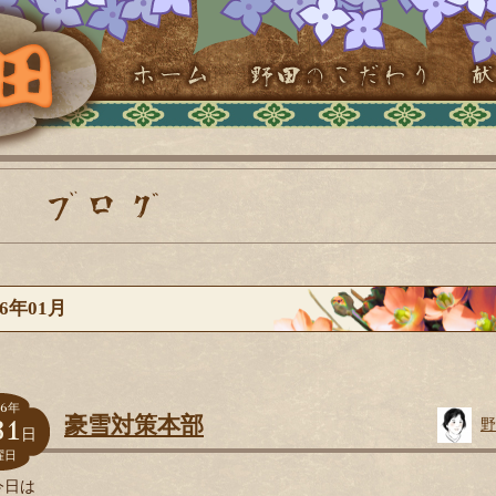
26年01月
6
年
31
豪雪対策本部
野
日
曜日
今日は