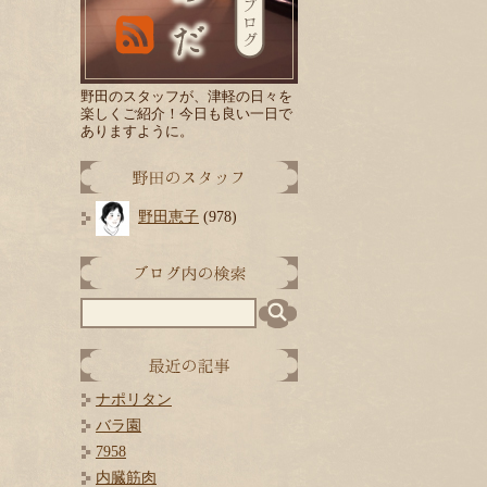
野田のスタッフが、津軽の日々を
楽しくご紹介！
今日
も良い一日で
ありますように。
野田恵子
(978)
ナポリタン
バラ園
7958
内臓筋肉