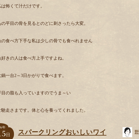
私は怖くて汁だけです。
あの平目の骨を見るとのどに刺さったら大変。
魚の食べ方下手な私は少しの骨でも食べれません
魚好きの人は食べ方上手ですよね。
大鍋一台2～3日かがりで食べます。
平目の脂も入っていますのでうま～い
ご馳走さまです。体と心を養ってくれました。
6
年
15
スパークリングおいしいワイ
野
日