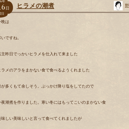
6
年
16
ヒラメの潮煮
野
日
曜日
今晩は
寒いですね。
店主昨日でっかいヒラメを仕入れて来ました
ヒラメのアラをまかない食で食べるようくれました
量が多くもて余しそう。ぶっかけ降り塩をしてたので
今夜潮煮を作りました。寒い冬にはもってこいのまかない食
美味しい美味しいと言って食べてくれましたが