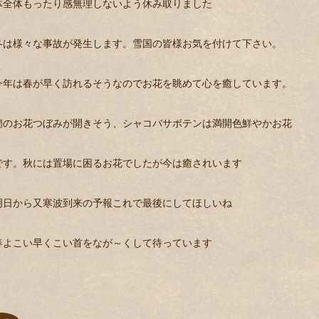
体全体もったり感無理しないよう休み取りました
冬は様々な事故が発生します。雪国の皆様お気を付けて下さい。
今年は春が早く訪れるそうなのでお花を眺めて心を癒しています。
蘭のお花つぼみが開きそう、シャコバサボテンは満開色鮮やかお花
です。秋には置場に困るお花でしたが今は癒されいます
明日から又寒波到来の予報これで最後にしてほしいね
春よこい早くこい首をなが～くして待っています