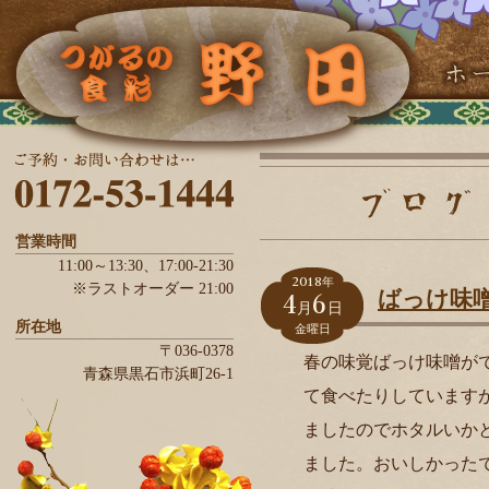
営業時間
11:00～13:30、
17:00-21:30
2018
年
※ラストオーダー 21:00
4
6
ばっけ味
月
日
所在地
金曜日
〒036-0378
春の味覚ばっけ味噌が
青森県
黒石市
浜町26-1
て食べたりしています
ましたのでホタルいか
ました。おいしかった