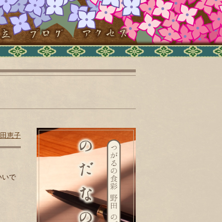
田恵子
いいで