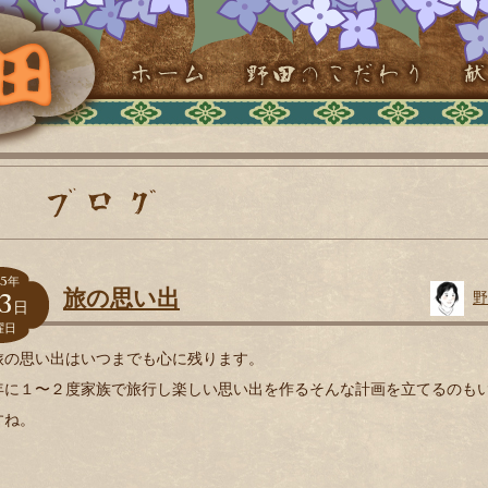
5
年
3
旅の思い出
野
日
曜日
旅の思い出はいつまでも心に残ります。
年に１〜２度家族で旅行し楽しい思い出を作るそんな計画を立てるのも
すね。