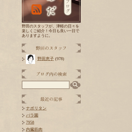
野田のスタッフが、津軽の日々を
楽しくご紹介！
今日
も良い一日で
ありますように。
野田恵子
(978)
ナポリタン
バラ園
7958
内臓筋肉