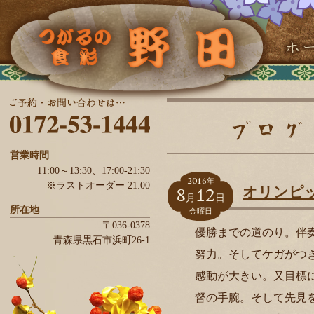
営業時間
11:00～13:30、
17:00-21:30
2016
年
※ラストオーダー 21:00
8
12
オリンピ
月
日
所在地
金曜日
〒036-0378
優勝までの道のり。伴
青森県
黒石市
浜町26-1
努力。そしてケガがつ
感動が大きい。又目標
督の手腕。そして先見