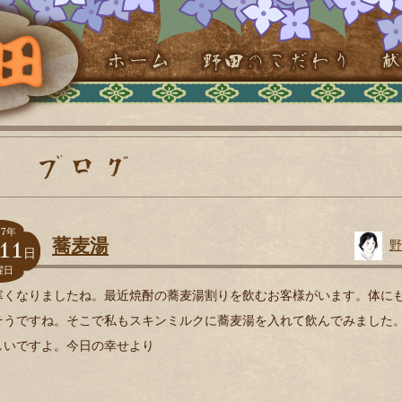
7
年
11
蕎麦湯
野
日
曜日
寒くなりましたね。最近焼酎の蕎麦湯割りを飲むお客様がいます。体に
そうですね。そこで私もスキンミルクに蕎麦湯を入れて飲んでみました
しいですよ。今日の幸せより