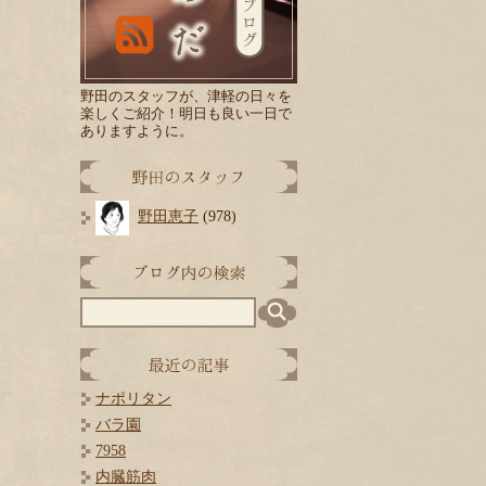
野田のスタッフが、津軽の日々を
楽しくご紹介！
明日
も良い一日で
ありますように。
野田恵子
(978)
ナポリタン
バラ園
7958
内臓筋肉