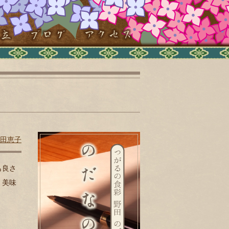
田恵子
も良さ
。美味