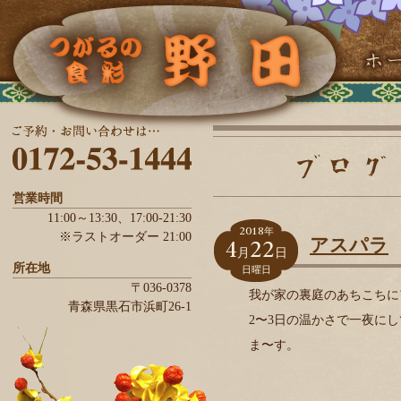
営業時間
11:00～13:30、
17:00-21:30
2018
年
※ラストオーダー 21:00
4
22
アスパラ
月
日
所在地
日曜日
〒036-0378
我が家の裏庭のあちこちに
青森県
黒石市
浜町26-1
2〜3日の温かさで一夜に
ま〜す。