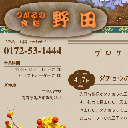
営業時間
11:00～13:30、
17:00-21:30
2017
年
※ラストオーダー 21:00
4
7
ダチョウ
月
日
所在地
金曜日
〒036-0378
先日お客様がダチョウの玉
青森県
黒石市
浜町26-1
す。初めて見ました。又ま
けました。ダチョウってこ
ところニワトリの玉子２０