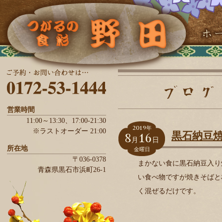
営業時間
11:00～13:30、
17:00-21:30
2019
年
※ラストオーダー 21:00
8
16
黒石納豆
月
日
所在地
金曜日
〒036-0378
まかない食に黒石納豆入り
青森県
黒石市
浜町26-1
い食べ物ですが焼きそばと
く混ぜるだけです。