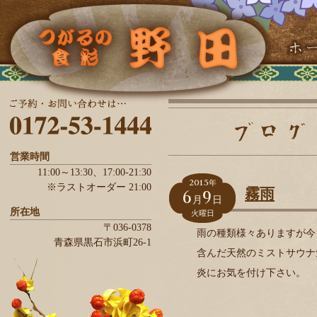
営業時間
11:00～13:30、
17:00-21:30
2015
年
※ラストオーダー 21:00
6
9
霧雨
月
日
所在地
火曜日
〒036-0378
雨の種類様々ありますが今
青森県
黒石市
浜町26-1
含んだ天然のミストサウナ
炎にお気を付け下さい。