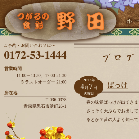
営業時間
11:00～13:30、
17:00-21:30
2015
年
※ラストオーダー 21:00
4
7
ばっけ
月
日
所在地
火曜日
〒036-0378
春の味覚ばっけが出てきま
青森県
黒石市
浜町26-1
さっそく天ぷらでお出して
るとか？昔の人よく知って