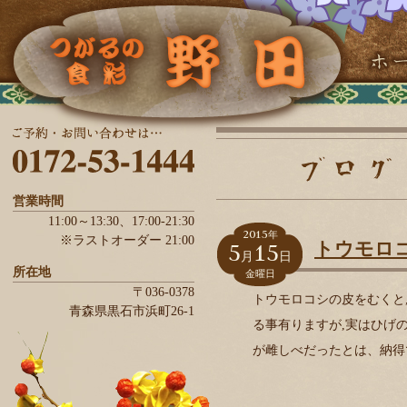
営業時間
11:00～13:30、
17:00-21:30
2015
年
※ラストオーダー 21:00
5
15
トウモロ
月
日
所在地
金曜日
〒036-0378
トウモロコシの皮をむくと
青森県
黒石市
浜町26-1
る事有りますが,実はひげ
が雌しべだったとは、納得