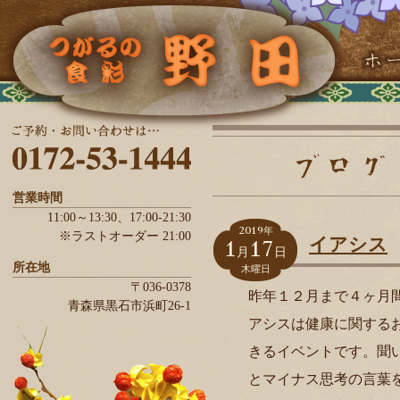
営業時間
11:00～13:30、
17:00-21:30
2019
年
※ラストオーダー 21:00
1
17
イアシス
月
日
所在地
木曜日
〒036-0378
昨年１２月まで４ヶ月
青森県
黒石市
浜町26-1
アシスは健康に関する
きるイベントです。聞
とマイナス思考の言葉を